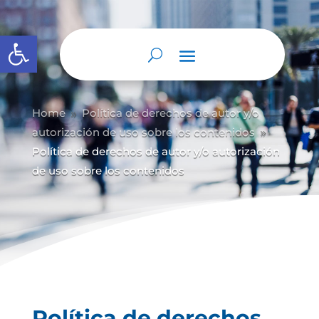
Abrir barra de herramientas
Home
Política de derechos de autor y/
o
9
autorización de uso sobre los contenidos
9
Política de derechos de autor y/o autorización
de uso sobre los contenidos
Política de derechos