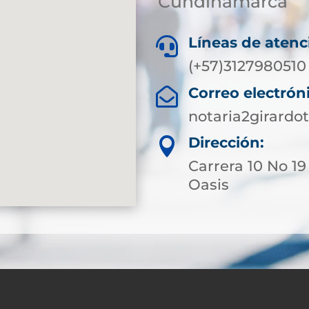
Cundinamarca
Líneas de atenc

(+57)3127980510
Correo electrón

notaria2girard
Dirección:

Carrera 10 No 19
Oasis