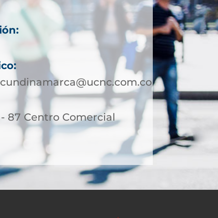
ión:
ico:
otcundinamarca@ucnc.com.co
 - 87 Centro Comercial