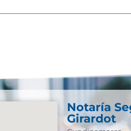
Notaría S
Girardot