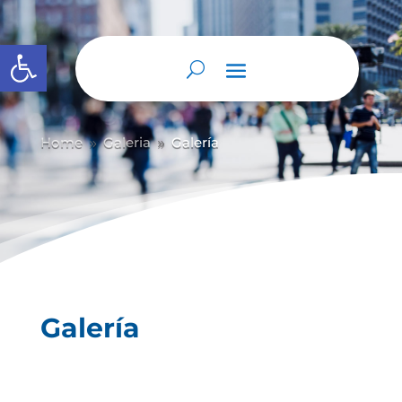
Abrir barra de herramientas
Home
Galeria
Galería
9
9
Galería