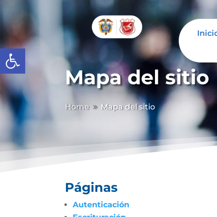
Inici
Abrir barra de herramientas
Mapa del sitio
Home
Mapa del sitio
9
Páginas
Autenticación