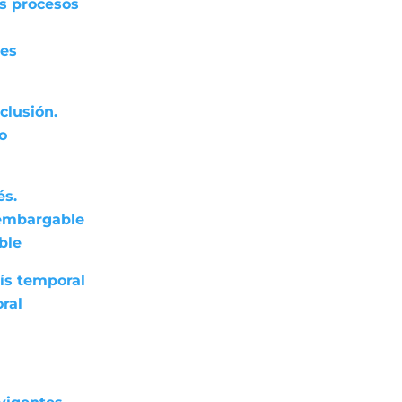
os procesos
res
clusión.
do
és.
nembargable
ble
ís temporal
ral