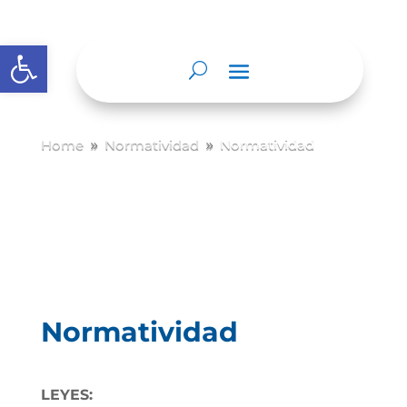
Abrir barra de herramientas
Home
Normatividad
Normatividad
9
9
Normatividad
LEYES: