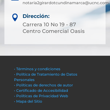
notaria2girardotcundinamarca@ucnc.com.
Dirección:

Carrera 10 No 19 - 87
Centro Comercial Oasis
• Términos y condiciones
• Política de Tratamiento de Datos
Personales
• Políticas de derechos de autor
• Certificado de Accesibilidad
• Políticas de Privacidad Web
• Mapa del Sitio