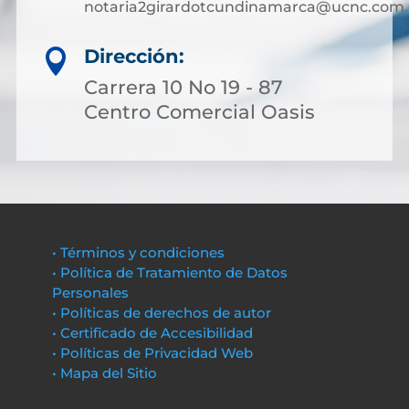
notaria2girardotcundinamarca@ucnc.com.
Dirección:

Carrera 10 No 19 - 87
Centro Comercial Oasis
• Términos y condiciones
• Política de Tratamiento de Datos
Personales
• Políticas de derechos de autor
• Certificado de Accesibilidad
• Políticas de Privacidad Web
• Mapa del Sitio