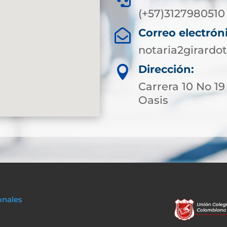
(+57)3127980510
Correo electrón

notaria2girard
Dirección:

Carrera 10 No 19
Oasis
onales