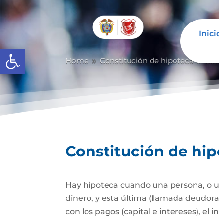
Inici
Abrir barra de herramientas
Home
Constitución de hipoteca
Con
9
9
Constitución de hi
Hay hipoteca cuando una persona, o un
dinero, y esta última (llamada deudor
con los pagos (capital e intereses), e