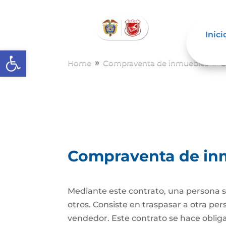
Inici
Abrir barra de herramientas
Home
Compraventa de inmuebles
C
9
9
Compraventa de in
Mediante este contrato, una persona se
otros. Consiste en traspasar a otra p
vendedor. Este contrato se hace obli