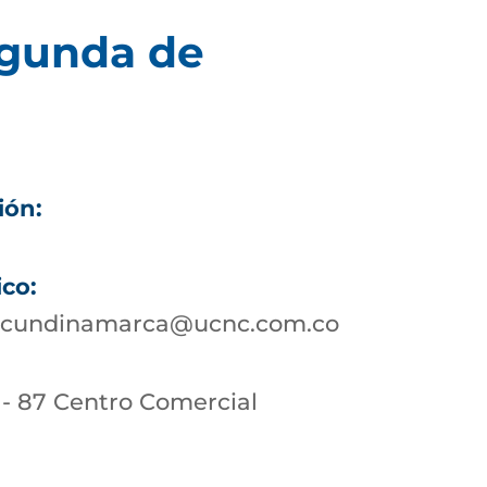
egunda de
ión:
ico:
otcundinamarca@ucnc.com.co
 - 87 Centro Comercial