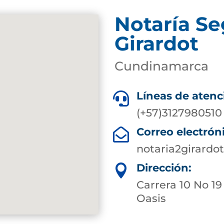
Notaría S
Girardot
Cundinamarca
Líneas de atenc

(+57)3127980510
Correo electrón

notaria2girard
Dirección:

Carrera 10 No 19
Oasis