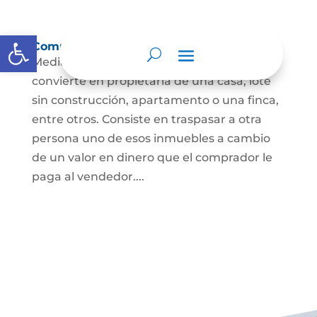
Abrir barra de herramientas
Compraventa de inmuebles
Mediante este contrato, una persona se
convierte en propietaria de una casa, lote
sin construcción, apartamento o una finca,
entre otros. Consiste en traspasar a otra
persona uno de esos inmuebles a cambio
de un valor en dinero que el comprador le
paga al vendedor....