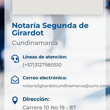
Notaría Segunda de
Girardot
Cundinamarca
Líneas de atención:

(+57)3127980510
Correo electrónico:

notaria2girardotcundinamarca@ucnc.com.
Dirección:

Carrera 10 No 19 - 87