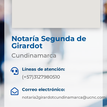
Notaría Segunda de
Girardot
Cundinamarca
Líneas de atención:

(+57)3127980510
Correo electrónico:

notaria2girardotcundinamarca@ucnc.com.