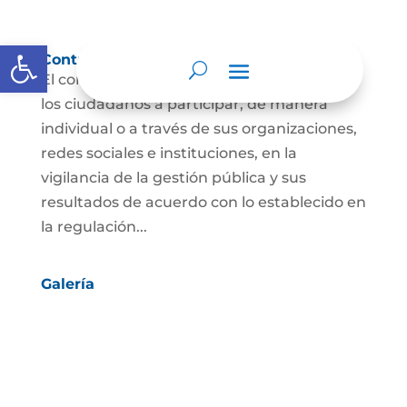
Abrir barra de herramientas
Control social
El control social es el derecho y el deber de
los ciudadanos a participar, de manera
individual o a través de sus organizaciones,
redes sociales e instituciones, en la
vigilancia de la gestión pública y sus
resultados de acuerdo con lo establecido en
la regulación...
Galería