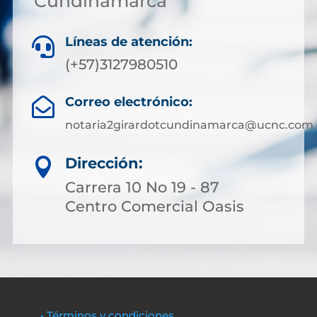
Cundinamarca
Líneas de atención:

(+57)3127980510
Correo electrónico:

notaria2girardotcundinamarca@ucnc.com.
Dirección:

Carrera 10 No 19 - 87
Centro Comercial Oasis
• Términos y condiciones