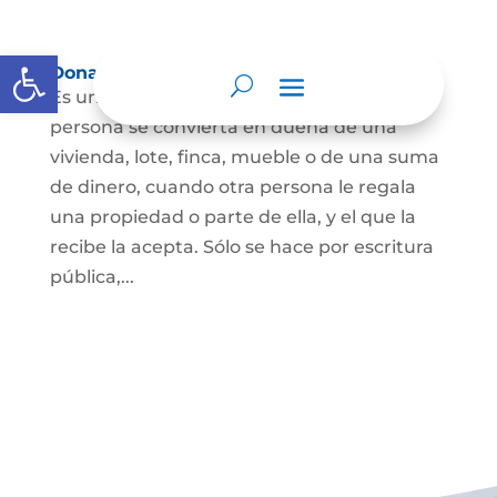
Abrir barra de herramientas
Donación
Es uno de los contratos cuyo fin es que una
persona se convierta en dueña de una
vivienda, lote, finca, mueble o de una suma
de dinero, cuando otra persona le regala
una propiedad o parte de ella, y el que la
recibe la acepta. Sólo se hace por escritura
pública,...