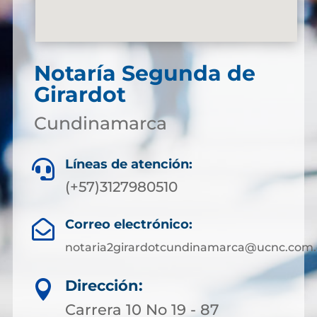
Notaría Segunda de
Girardot
Cundinamarca
Líneas de atención:

(+57)3127980510
Correo electrónico:

notaria2girardotcundinamarca@ucnc.com.
Dirección:

Carrera 10 No 19 - 87