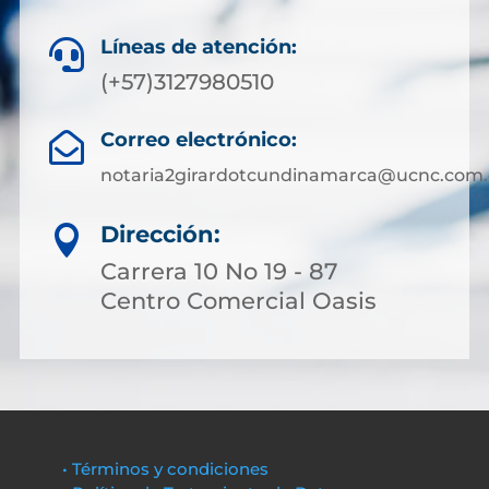
Líneas de atención:

(+57)3127980510
Correo electrónico:

notaria2girardotcundinamarca@ucnc.com.
Dirección:

Carrera 10 No 19 - 87
Centro Comercial Oasis
• Términos y condiciones