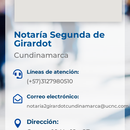
Notaría Segunda de
Girardot
Cundinamarca
Líneas de atención:

(+57)3127980510
Correo electrónico:

notaria2girardotcundinamarca@ucnc.com.
Dirección:
