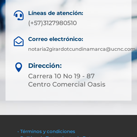
Líneas de atención:

(+57)3127980510
Correo electrónico:

notaria2girardotcundinamarca@ucnc.com.
Dirección:

Carrera 10 No 19 - 87
Centro Comercial Oasis
• Términos y condiciones