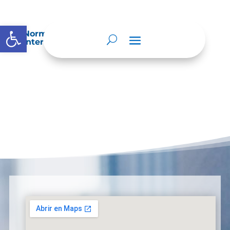
Abrir barra de herramientas
Normatividad especial que les aplique de
interés.