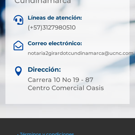
Cundinamarca
Líneas de atención:

(+57)3127980510
Correo electrónico:

notaria2girardotcundinamarca@ucnc.com.
Dirección:

Carrera 10 No 19 - 87
Centro Comercial Oasis
• Términos y condiciones