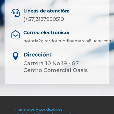
Líneas de atención:

(+57)3127980510
Correo electrónico:

notaria2girardotcundinamarca@ucnc.com.
Dirección:

Carrera 10 No 19 - 87
Centro Comercial Oasis
• Términos y condiciones