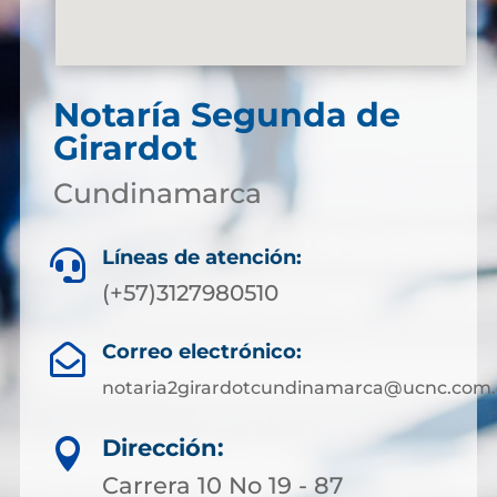
Notaría Segunda de
Girardot
Cundinamarca
Líneas de atención:

(+57)3127980510
Correo electrónico:

notaria2girardotcundinamarca@ucnc.com.
Dirección:

Carrera 10 No 19 - 87