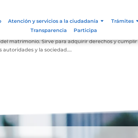
imonio
o
Atención y servicios a la ciudadanía
Trámites
Transparencia
Participa
a probar que una persona está casada. En él se registr
o del matrimonio. Sirve para adquirir derechos y cumplir
as autoridades y la sociedad....