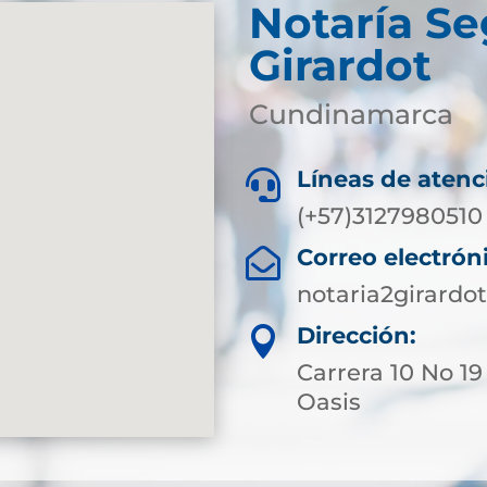
Notaría S
Girardot
Cundinamarca
Líneas de atenc

(+57)3127980510
Correo electrón

notaria2girard
Dirección:

Carrera 10 No 19
Oasis