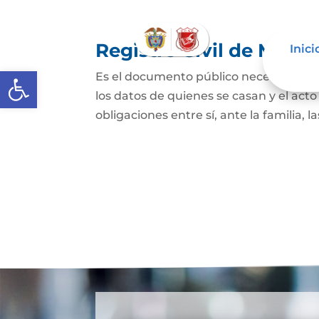
Registro Civil de Matr
Inici
Abrir barra de herramientas
Es el documento público necesario par
los datos de quienes se casan y el act
obligaciones entre sí, ante la familia, l