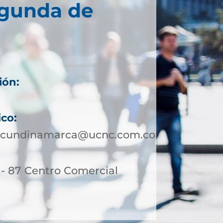
egunda de
ión:
ico:
otcundinamarca@ucnc.com.co
 - 87 Centro Comercial